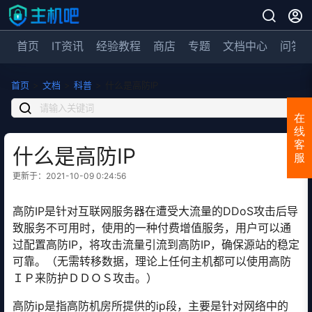
首页
IT资讯
经验教程
商店
专题
文档中心
问答
首页
>
文档
>
科普
>
什么是高防IP
在
线
客
什么是高防IP
服
更新于：2021-10-09 0:24:56
高防IP是针对互联网服务器在遭受大流量的DDoS攻击后导
致服务不可用时，使用的一种付费增值服务，用户可以通
过配置高防IP，将攻击流量引流到高防IP，确保源站的稳定
可靠。（无需转移数据，理论上任何主机都可以使用高防
ＩＰ来防护ＤＤＯＳ攻击。）
高防ip是指高防机房所提供的ip段，主要是针对网络中的