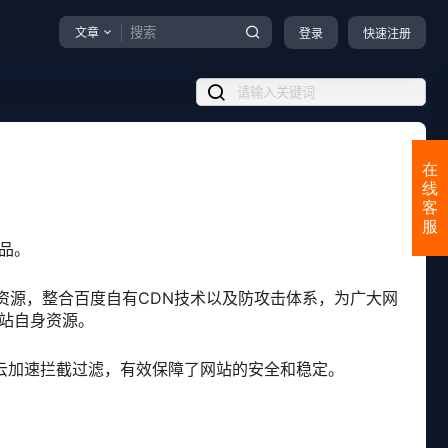
文章
登录
快速注册
在
线
客
服
品。
资源，整合百度自有CDN技术以及防攻击体系，为广大网
站自身资源。
被云加速拦截过滤，有效保障了网站的安全和稳定。