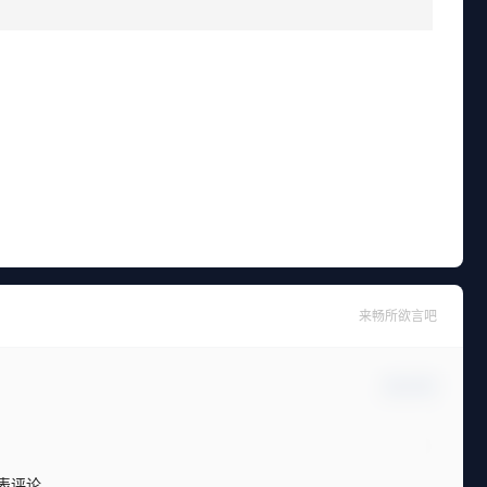
来畅所欲言吧
确认修改
表评论