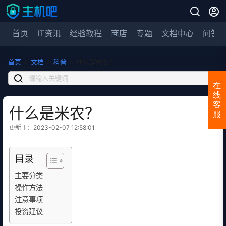
首页
IT资讯
经验教程
商店
专题
文档中心
问答
首页
>
文档
>
科普
>
什么是米农？
在
线
客
什么是米农？
服
更新于：2023-02-07 12:58:01
目录
主要分类
操作方法
注意事项
投资建议